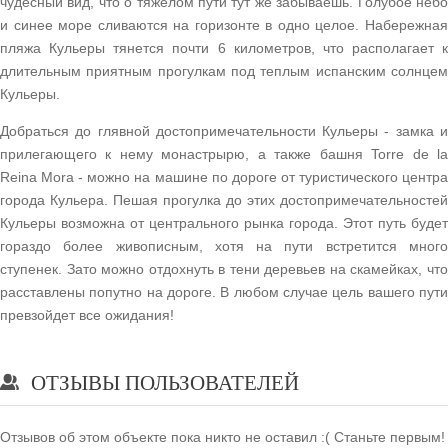
чудесный вид, что о тяжелом пути тут же забываешь. Голубое небо
и синее море сливаются на горизонте в одно целое. Набережная
пляжа Кульеры тянется почти 6 километров, что располагает к
длительным приятным прогулкам под теплым испанским солнцем
Кульеры.
Добраться до глявной достопримечательности Кульеры - замка и
прилегающего к нему монастрырю, а также башня Torre de la
Reina Mora - можно на машине по дороге от туристического центра
города Кульера. Пешая прогулка до этих достопримечательностей
Кульеры возможна от центрального рынка города. Этот путь будет
гораздо более живописным, хотя на пути встретится много
ступенек. Зато можно отдохнуть в тени деревьев на скамейках, что
расставлены попутно на дороге. В любом случае цель вашего пути
превзойдет все ожидания!
ОТЗЫВЫ ПОЛЬЗОВАТЕЛЕЙ
Отзывов об этом объекте пока никто не оставил :( Станьте первым!