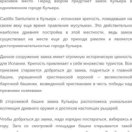
красивое место. Перед взором предстает замок Кульера в
одноименном городе Кульера.
Castillo Santuriano в Кульера – испанская крепость, повидавшая на
своем веку еще время правления мусульман. Это действительно
наиболее древняя постройка в этой местности, ведь замок
существовал на месте еще до прихода римлян и является
достопримечательностью города Кульера.
Данное сооружение замка имеет огромную историческую ценность
для Испании. Крепость привлекает к себе множество туристов. Все
приезжие стараются добраться до замка, подняться к главной
башне, украшенной христианской короной – великолепной
барочной башенки, возведенной христианами в честь победы над
прежними хозяевами.
В сторожевой башне замка Кульеры расположена уникальная
коллекция древнего оружия и доспехов настоящих рыцарей.
Чтобы добраться до замка, надо изрядно постараться, взбираясь в
гору. Зато со смотровой площадки башни открывается такой