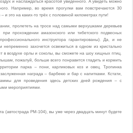
оздух и наслаждаться красотой увиденного. А увидеть можно
ного. Например, во время прогулки вам повстречаются 30
 и это на каких-то трёх с половиной километрах пути!
зании, пролететь на тросе над самыми верхушками деревьев
 при прохождении амазонского или тибетского подвесных
профессионального инструктора гарантированы). Да, и не
ам непременно захочется освежиться в одном из кристально
ят в воздухе орлы и соколы, вы сможете на шоу хищных птиц.
лышам, пожалуй, больше всего понравится гладить и кормить
ритории парка – пони, карликовых коз и овец. Тропинка
 заслуженная награда – барбекю и бар с напитками. Кстати,
раммы для проведения здесь детских дней рождения – с
ными мероприятиями.
а (автострада PM-104), вы уже через двадцать минут будете