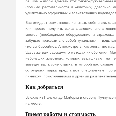
пешком – чтобы вдыхать этот головокружительный в
(помимо растительности и животных) довольно м
удивительно эффектных и впечатляющих водопадов –
Вас ожидает возможность испытать себя в скалола
или просто получить захватывающие впечатления
мостов (необходимое оборудование и страховка 
забудьте прихватить с собой купальники – ведь в
чистых бассейнов. А посмотреть, как элегантно пар
Здесь же вам расскажут о методах их обучения. Ма
небольших животных, которых выращивают на тер
выведет вас к зоне отдыха, в которой вас ожидает
сотрудники парка предлагают специальные прог
пикником, приключениями и другими развлекатель
Как добраться
Выехав из Пальма-де Майорка в сторону Пучпуньент
на месте.
Время работы и стоимость