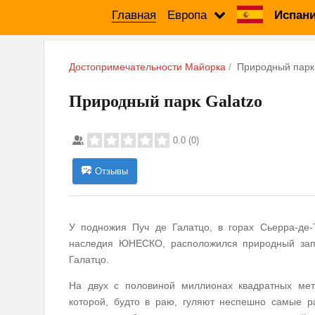
Главная
Европа
Испани
Достопримечательности Майорка
Природный парк
Природный парк Galatzo
0.0
(
0
)
Отзывы
У подножия Пуч де Галатцо, в горах Сьерра-де-
наследия ЮНЕСКО, расположился природный запо
Галатцо.
На двух с половиной миллионах квадратных мет
которой, будто в раю, гуляют неспешно самые р