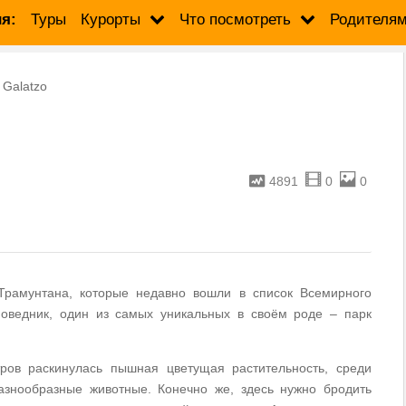
я:
Туры
Курорты
Что посмотреть
Родителя
 Galatzo
4891
0
0
Трамунтана, которые недавно вошли в список Всемирного
ведник, один из самых уникальных в своём роде – парк
ров раскинулась пышная цветущая растительность, среди
азнообразные животные. Конечно же, здесь нужно бродить