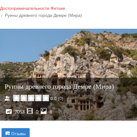
Достопримечательности Фетхие
Руины древнего города Демре (Мира)
Руины древнего города Демре (Мира)
0.0
(
0
)
7053
0
8
Отзывы