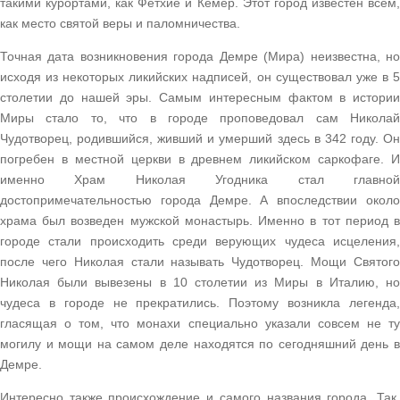
такими курортами, как Фетхие и Кемер. Этот город известен всем,
как место святой веры и паломничества.
Точная дата возникновения города Демре (Мира) неизвестна, но
исходя из некоторых ликийских надписей, он существовал уже в 5
столетии до нашей эры. Самым интересным фактом в истории
Миры стало то, что в городе проповедовал сам Николай
Чудотворец, родившийся, живший и умерший здесь в 342 году. Он
погребен в местной церкви в древнем ликийском саркофаге. И
именно Храм Николая Угодника стал главной
достопримечательностью города Демре. А впоследствии около
храма был возведен мужской монастырь. Именно в тот период в
городе стали происходить среди верующих чудеса исцеления,
после чего Николая стали называть Чудотворец. Мощи Святого
Николая были вывезены в 10 столетии из Миры в Италию, но
чудеса в городе не прекратились. Поэтому возникла легенда,
гласящая о том, что монахи специально указали совсем не ту
могилу и мощи на самом деле находятся по сегодняшний день в
Демре.
Интересно также происхождение и самого названия города. Так,