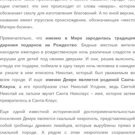
одни считают, что оно происходит от слова «мирра», которое
обозначает смолу для изготовления благовоний. А по иной версии,
название имеет этрусское происхождение, обозначающее «место
Матери-богини».
Примечательно, что
именно в Мире зародилась традици
дарения подарков на Рождество
. Бедные местные жители
находили ежегодно в рождественскую ночь различные сладости и
игрушки для детей под своими дверьми. И они, решив выяснить,
откуда эти подарки, поймали в одну такую ночь человека в накидке
и узнали в нем епископа Николая, который был уважаемым во
всем городе. И еще:
именно Демре является родиной Санта-
Клауса
, а его прообразом стал Николай Угодник, ведь Святой
Николай на латыни звучит Санта Николаус – имя, которое затем
превратилось в Санта-Клаус.
Еще одной известной исторической достопримечательностью
поселения Демре является скальный некрополь, представляющий
собой гробницы древних ликийцев, которые вырублены прямо в
скальной породе. А рядом с этим некрополем сохранился