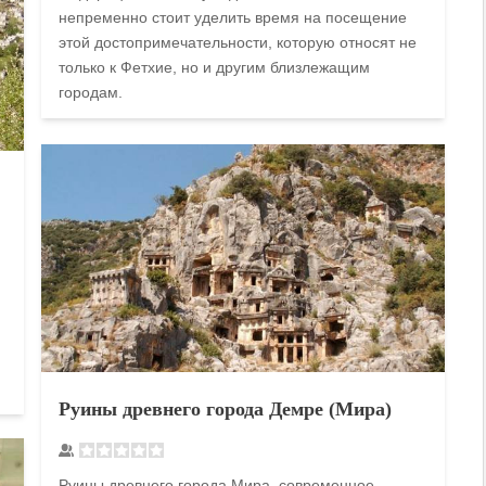
непременно стоит уделить время на посещение
этой достопримечательности, которую относят не
только к Фетхие, но и другим близлежащим
городам.
Руины древнего города Демре (Мира)
Руины древнего города Мира, современное