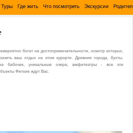
Туры
Где жить
Что посмотреть
Экскурсии
Родите
е
евероятно богат на достопримечательности, осмотр которых,
разить ваш отдых на этом курорте. Древние города, бухты,
ина бабочек, уникальные озера, амфитеатры - все эти
объекты Фетхие ждут Вас.