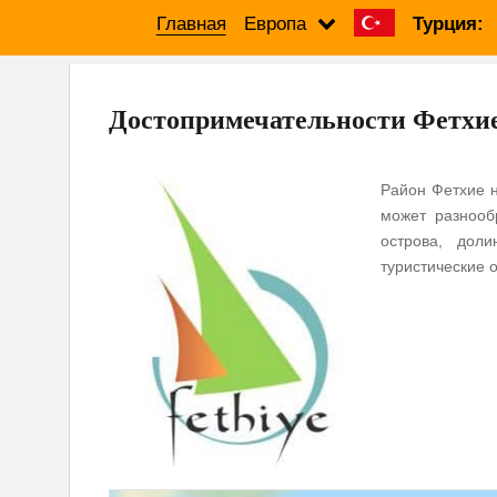
Главная
Европа
Турция:
Достопримечательности Фетхи
Район Фетхие н
может разнооб
острова, дол
туристические 