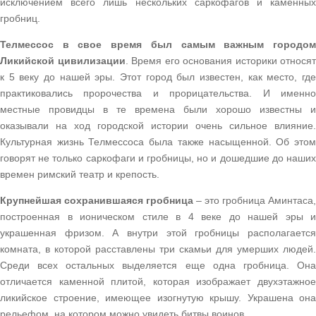
исключением всего лишь нескольких саркофагов и каменных
гробниц.
Телмессос в свое время был самым важным городом
Ликийской цивилизации
. Время его основания историки относят
к 5 веку до нашей эры. Этот город был известен, как место, где
практиковались пророчества и прорицательства. И именно
местные провидцы в те времена были хорошо известны и
оказывали на ход городской истории очень сильное влияние.
Культурная жизнь Телмессоса была также насыщенной. Об этом
говорят не только саркофаги и гробницы, но и дошедшие до наших
времен римский театр и крепость.
Крупнейшая сохранившаяся гробница
– это гробница Аминтаса,
построенная в ионическом стиле в 4 веке до нашей эры и
украшенная фризом. А внутри этой гробницы располагается
комната, в которой расставлены три скамьи для умерших людей.
Среди всех остальных выделяется еще одна гробница. Она
отличается каменной плитой, которая изображает двухэтажное
ликийское строение, имеющее изогнутую крышу. Украшена она
рельефом, на котором можно увидеть битвы воинов.