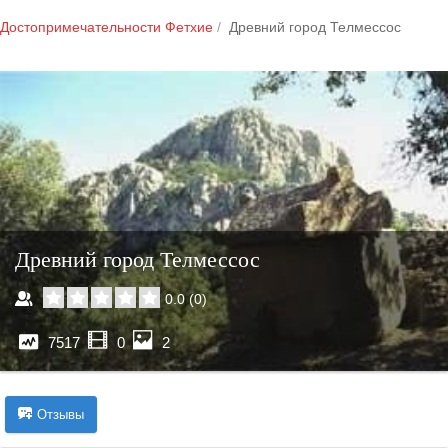
Достопримечательности Фетхие
Древний город Телмессос
Древний город Телмессос
0.0
(
0
)
7517
0
2
Отзывы