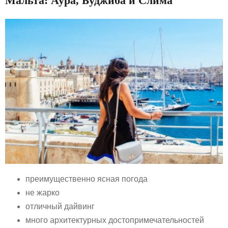
Мальта: Аура, Буджиба и Слима
преимущественно ясная погода
не жарко
отличный дайвинг
много архитектурных достопримечательностей