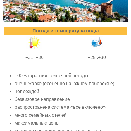
Погода и температура воды
+31..+36
+28..+30
100% гарантия солнечной погоды
очень жарко (особенно на южном побережье)
нет дождей
безвизовое направление
распространена система «всё включено»
много семейных отелей
максимальные цены
хорошее соотношение цены и качества