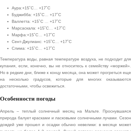
Аура:+15˚С… +17˚С
Буджибба: +15˚С… +17˚С
Валлетта: +15˚С … +17˚С
Марсаскала: +15˚С… +17˚С
Марфа:+15˚С… +17˚С
Сент-Джулианс: +15˚С… +17˚С
Слима: +15˚С… +17˚С
Температура воды, равная температуре воздуха, не подходит для
купания, если, конечно, вы не относитесь к семейству «моржей».
Но в редкие дни, ближе к концу месяца, она может прогреться еще
на несколько градусов, которые для многих оказываются
достаточными, чтобы освежиться.
Особенности погоды
Апрель – теплый солнечный месяц на Мальте. Проснувшаяся
природа балует красками и ласковыми солнечными лучами. Сезон
дождей уже прошел и осадки обычно невелики: в месяце может