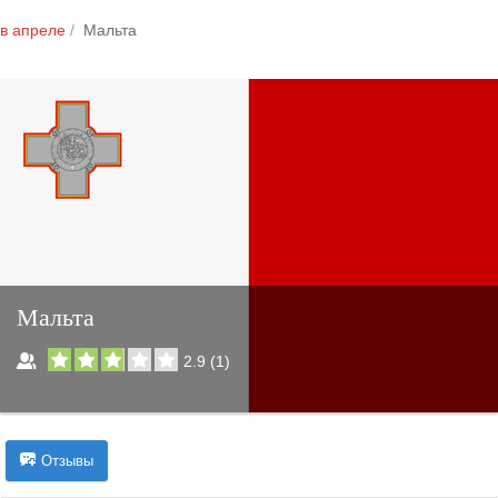
в апреле
Мальта
Мальта
2.9
(
1
)
Отзывы