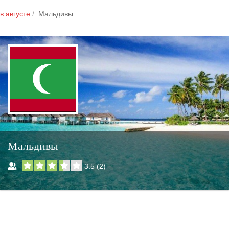
в августе
Мальдивы
Мальдивы
3.5
(
2
)