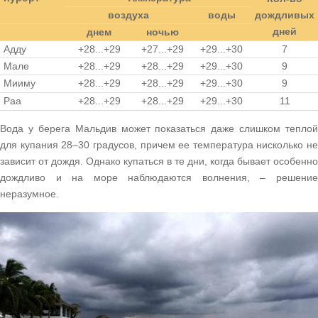
воздуха
воды
дождливых
дней
днем
ночью
Адду
+28...+29
+27...+29
+29...+30
7
Мале
+28...+29
+28...+29
+29...+30
9
Мииму
+28...+29
+28...+29
+29...+30
9
Раа
+28...+29
+28...+29
+29...+30
11
Вода у берега Мальдив может показаться даже слишком теплой
для купания 28–30 градусов, причем ее температура нисколько не
зависит от дождя. Однако купаться в те дни, когда бывает особенно
дождливо и на море наблюдаются волнения, – решение
неразумное.