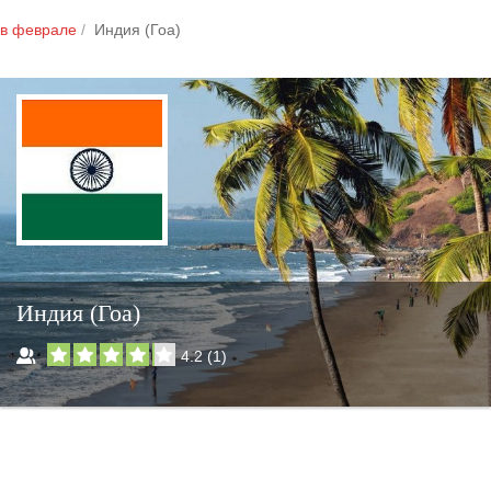
в феврале
Индия (Гоа)
Индия (Гоа)
4.2
(
1
)