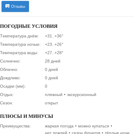
Отзывы
ПОГОДНЫЕ УСЛОВИЯ
Tемпература днём:
+31..+36°
Температура ночью:
+23..+26°
Температура воды:
+27..+28°
Солнечно:
28 дней
Облачно:
0 дней
Дождливо:
0 дней
Осадки (мм):
0
Отдых:
пляжный
экскурсионный
Сезон:
открыт
ПЛЮСЫ И МИНУСЫ
Преимущества:
жаркая погода
можно купаться
нет дождей
сезон фруктов
тёплые ночи