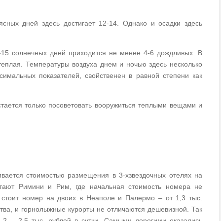
ясных дней здесь достигает 12-14. Однако и осадки здесь
4-15 солнечных дней приходится не менее 4-6 дождливых. В
еплая. Температуры воздуха днем и ночью здесь несколько
симальных показателей, свойственен в равной степени как
ается только посоветовать вооружиться теплыми вещами и
вается стоимостью размещения в 3-хзвездочных отелях на
агают Римини и Рим, где начальная стоимость номера не
 стоит номер на двоих в Неаполе и Палермо – от 1,3 тыс.
ества, и горнолыжные курорты не отличаются дешевизной. Так
2 – 2,5 тыс. рублей в сутки. Самыми дорогими оказались