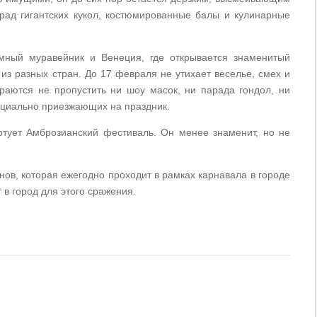
арад гигантских кукол, костюмированные балы и кулинарные
мный муравейник и Венеция, где открывается знаменитый
из разных стран. До 17 февраля не утихает веселье, смех и
араются не пропустить ни шоу масок, ни парада гондол, ни
ециально приезжающих на праздник.
ртует Амброзианский фестиваль. Он менее знаменит, но не
ов, которая ежегодно проходит в рамках карнавала в городе
 в город для этого сражения.