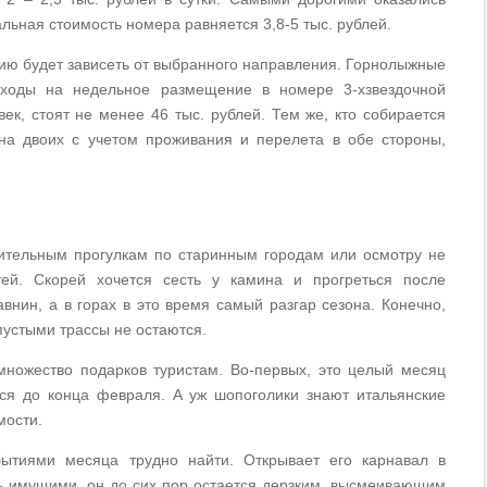
льная стоимость номера равняется 3,8-5 тыс. рублей.
лию будет зависеть от выбранного направления. Горнолыжные
сходы на недельное размещение в номере 3-хзвездочной
ек, стоят не менее 46 тыс. рублей. Тем же, кто собирается
на двоих с учетом проживания и перелета в обе стороны,
ительным прогулкам по старинным городам или осмотру не
ей. Скорей хочется сесть у камина и прогреться после
внин, а в горах в это время самый разгар сезона. Конечно,
 пустыми трассы не остаются.
множество подарков туристам. Во-первых, это целый месяц
ся до конца февраля. А уж шопоголики знают итальянские
мости.
бытиями месяца трудно найти. Открывает его карнавал в
ь имущими, он до сих пор остается дерзким, высмеивающим