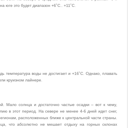
 на юге это будет диапазон +6˚С.. +11˚С.
дь температура воды не достигает и +16˚С. Однако, плавать
или круизном лайнере.
. Мало солнца и достаточно частые осадки – вот к чему,
ию в этот период. На севере не менее 4-6 дней идет снег,
регионам, расположенных ближе к центральной части страны.
яца, что абсолютно не мешает отдыху на горных склонах