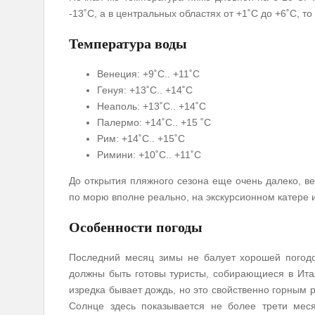
-13˚С, а в центральных областях от +1˚С до +6˚С, то
Температура воды
Венеция: +9˚С.. +11˚С
Генуя: +13˚С.. +14˚С
Неаполь: +13˚С.. +14˚С
Палермо: +14˚С.. +15 ˚С
Рим: +14˚С.. +15˚С
Римини: +10˚С.. +11˚С
До открытия пляжного сезона еще очень далеко, ве
по морю вполне реально, на экскурсионном катере 
Особенности погоды
Последний месяц зимы не балует хорошей погодой
должны быть готовы туристы, собирающиеся в Итал
изредка бывает дождь, но это свойственно горным 
Солнце здесь показывается не более трети мес