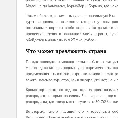
Мадонна ди Кампильо, Курмайор и Бормио, где нача
Таким образом, стоимость тура в февральскую Ита
туры на двоих, в стоимости которых учтены ра
гостиницы и перелет в обе стороны на двоих челов
провести неделю в равнинной части страны, тур 
обойдется минимально в 25 тыс. рублей.
Что может предложить страна
Погода последнего месяца зимы не благоволит дл
менее древних природных достопримечательност
продувающего влажного ветра, но такова погода ра
такого наплыва туристов, как в январе уже нет, но и
Кроме горнолыжного отдыха, страна приготовила 
распродаж, которые начались 5 января и продлят
распродажи, где товар можно купить за 30-70% стои
Во-вторых, такого насыщенного интересными со
Виареджио. Зародившийся как насмешка над власт