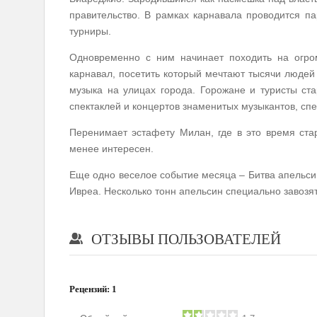
правительство. В рамках карнавала проводится п
турниры.
Одновременно с ним начинает походить на огро
карнавал, посетить который мечтают тысячи людей 
музыка на улицах города. Горожане и туристы ст
спектаклей и концертов знаменитых музыкантов, сп
Перенимает эстафету Милан, где в это время ста
менее интересен.
Еще одно веселое событие месяца – Битва апельсин
Ивреа. Несколько тонн апельсин специально завозят
ОТЗЫВЫ ПОЛЬЗОВАТЕЛЕЙ
Рецензий:
1