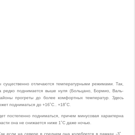
ы существенно отличаются температурными режимами. Так,
а редко поднимается выше нуля (Больцано, Бормио, Валь-
айоны прогреты до более комфортных температур. Здесь
жет подниматься до +16˚С.. +18˚С.
удет постепенно подниматься, причем минусовая характерна
части она не снижается ниже 1˚С даже ночью.
ак если на севере в среднем она колеблется в рамках -3˚..