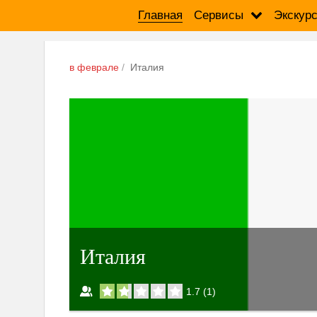
Главная
Сервисы
Экскур
в феврале
Италия
Италия
1.7
(
1
)