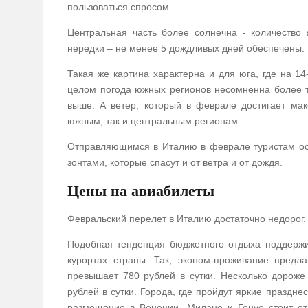
пользоваться спросом.
Центральная часть более солнечна - количество 
нередки – не менее 5 дождливых дней обеспечены.
Такая же картина характерна и для юга, где на 1
целом погода южных регионов несомненна более т
выше. А ветер, который в феврале достигает мак
южным, так и центральным регионам.
Отправляющимся в Италию в феврале туристам ост
зонтами, которые спасут и от ветра и от дождя.
Цены на авиабилеты
Февральский перелет в Италию достаточно недорог.
Подобная тенденция бюджетного отдыха поддержи
курортах страны. Так, эконом-проживание предл
превышает 780 рублей в сутки. Несколько дороже
рублей в сутки. Города, где пройдут яркие праздн
размещение в Венеции, Милане и Генуе стоит от 