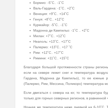
Бормио: -5˚С.. -1˚С
Валь-Гардена: -1˚С.. +2˚С
Венеция: +9˚С.. +14˚С
Генуя: +8˚С.. +12˚С
Курмайор: -5˚С.. -1˚С
Мадонна ди Кампильо: -1˚С .. +2˚С
Милан: +7˚С.. +12˚С
Неаполь: +13˚С.. +17˚С
Палермо: +13˚С.. +17 ˚С
Рим: +12˚С.. +17˚С
Римини: +11˚С.. +15˚С
Благодаря большой протяженности страны регион
если на севере лежит снег и температура воздух
Гардена, Мадонна ди Кампильо), то ее южные р
(Палермо, Рим, Мессина, Поликоро) температура мо
Если двигаться с севера на юг, то температура б
только для горных северных регионов, в равнинной 
Ночная же температура ниже дневной на 6-10˚С. Т