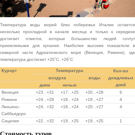
Температура воды морей близ побережья Италии остается
несколько прохладной в начале месяца и только к середине
достигает отметок, которые большинство людей сочтут
приемлемыми для купания. Наиболее высокие показатели в
северной части Адриатического моря (Венеция, Римини), где
температура достигает +25˚С..+26˚С
Курорт
Температура
Кол-во
воздуха
воды
дождливых
дней
днем
ночью
Венеция
+23...+31
+17...+25
+20...+28
6
Римини
+24...+28
+18...+24
+19...+27
4
Линьяно-
+24...+32
+18...+24
+20...+27
4
Саббьядоро
Сицилия
+22...+32
+19...+25
+19...+25
1
Стоимость туров