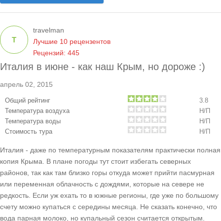
travelman
T
Лучшие 10 рецензентов
Рецензий: 445
Италия в июне - как наш Крым, но дороже :)
апрель 02, 2015
Общий рейтинг
3.8
Температура воздуха
Н/П
Температура воды
Н/П
Стоимость тура
Н/П
Италия - даже по температурным показателям практически полная
копия Крыма. В плане погоды тут стоит избегать северных
районов, так как там близко горы откуда может прийти пасмурная
или переменная облачность с дождями, которые на севере не
редкость. Если уж ехать то в южные регионы, где уже по большому
счету можно купаться с середины месяца. Не сказать конечно, что
вода парная молоко, но купальный сезон считается открытым.