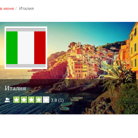
в июне
Италия
Италия
3.8
(
1
)