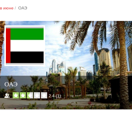
в июне
ОАЭ
ОАЭ
2.4
(
1
)