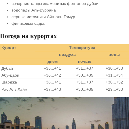
вечерние танцы знаменитых фонтанов Дубаи
водопады Аль-Вуррайа
серные источники Айн-аль-Гамур
финиковые сады.
Погода на курортах
Курорт
Температура
воздуха
воды
днем
ночью
Дубай
+35...+41
+31...+37
+30...+33
Абу-Даби
+36...+42
+30...+35
+31...+34
Шарджа
+36...+41
+31...+37
+30...+32
Рас Аль Хайм
+37...+43
+30...+35
+29...+33