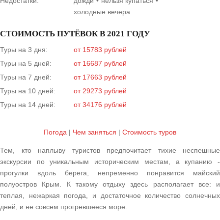
Недостатки:
дожди
нельзя купаться
холодные вечера
СТОИМОСТЬ ПУТЁВОК В 2021 ГОДУ
Туры на 3 дня:
от 15783 рублей
Туры на 5 дней:
от 16687 рублей
Туры на 7 дней:
от 17663 рублей
Туры на 10 дней:
от 29273 рублей
Туры на 14 дней:
от 34176 рублей
Погода
|
Чем заняться
|
Cтоимость туров
Тем, кто наплыву туристов предпочитает тихие неспешные
экскурсии по уникальным историческим местам, а купанию -
прогулки вдоль берега, непременно понравится майский
полуостров Крым. К такому отдыху здесь располагает все: и
теплая, нежаркая погода, и достаточное количество солнечных
дней, и не совсем прогревшееся море.