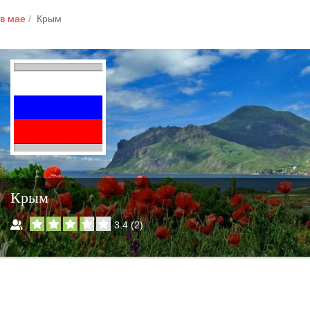
в мае
Крым
Крым
3.4
(
2
)