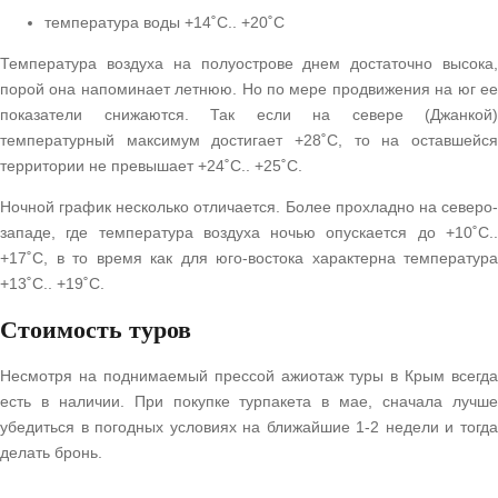
температура воды +14˚С.. +20˚С
Температура воздуха на полуострове днем достаточно высока,
порой она напоминает летнюю. Но по мере продвижения на юг ее
показатели снижаются. Так если на севере (Джанкой)
температурный максимум достигает +28˚С, то на оставшейся
территории не превышает +24˚С.. +25˚С.
Ночной график несколько отличается. Более прохладно на северо-
западе, где температура воздуха ночью опускается до +10˚С..
+17˚С, в то время как для юго-востока характерна температура
+13˚С.. +19˚С.
Стоимость туров
Несмотря на поднимаемый прессой ажиотаж туры в Крым всегда
есть в наличии. При покупке турпакета в мае, сначала лучше
убедиться в погодных условиях на ближайшие 1-2 недели и тогда
делать бронь.