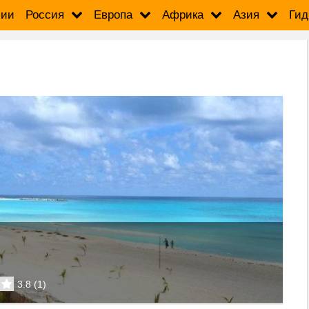
сии
Россия
Европа
Африка
Азия
Гид
3.8
(
1
)