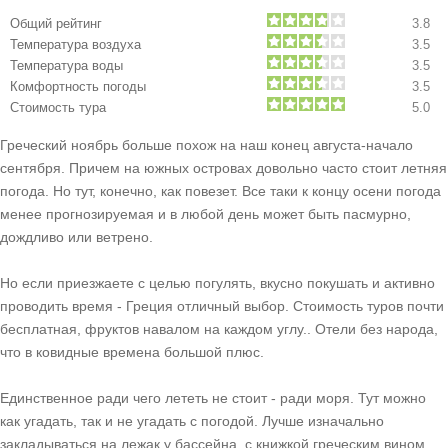
Общий рейтинг
3.8
Температура воздуха
3.5
Температура воды
3.5
Комфортность погоды
3.5
Стоимость тура
5.0
Греческий ноябрь больше похож на наш конец августа-начало
сентября. Причем на южных островах довольно часто стоит летняя
погода. Но тут, конечно, как повезет. Все таки к концу осени погода
менее прогнозируемая и в любой день может быть пасмурно,
дождливо или ветрено.
Но если приезжаете с целью погулять, вкусно покушать и активно
проводить время - Греция отличный выбор. Стоимость туров почти
бесплатная, фруктов навалом на каждом углу.. Отели без народа,
что в ковидные времена большой плюс.
Единственное ради чего лететь не стоит - ради моря. Тут можно
как угадать, так и не угадать с погодой. Лучше изначально
закладываться на лежак у бассейна, с книжкой греческим вином