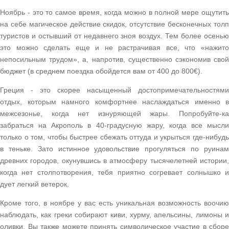
Ноябрь - это то самое время, когда можно в полной мере ощутить
на себе магическое действие скидок, отсутствие бесконечных толп
туристов и остывший от недавнего зноя воздух. Тем более осенью
это можно сделать еще и не растрачивая все, что «нажито
непосильным трудом», а, напротив, существенно сэкономив свой
бюджет (в среднем поездка обойдется вам от 400 до 800€).
Греция - это скорее насыщенный достопримечательностями
отдых, которым намного комфортнее наслаждаться именно в
межсезонье, когда нет изнуряющей жары. Попробуйте-ка
забраться на Акрополь в 40-градусную жару, когда все мысли
только о том, чтобы быстрее сбежать оттуда и укрыться где-нибудь
в теньке. Зато истинное удовольствие прогуляться по руинам
древних городов, окунувшись в атмосферу тысячелетней истории,
когда нет столпотворения, тебя приятно согревает солнышко и
дует легкий ветерок.
Кроме того, в ноябре у вас есть уникальная возможность воочию
наблюдать, как греки собирают киви, хурму, апельсины, лимоны и
оливки. Вы также можете принять символическое участие в сборе