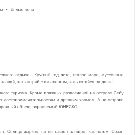
ься
тёплые ночи
ежного отдыха. Круглый год лето, теплое море, муссонные
плавай, хоть ныряй с аквалангом, хоть катайся на доске.
вного туризма. Кроме пляжных развлечений на острове Себу
 по достопримечательностям и древним храмам. А на острове
риродный объект, охраняемый ЮНЕСКО.
н. Солнце жаркое, но не такое палящее, как летом. Сезон