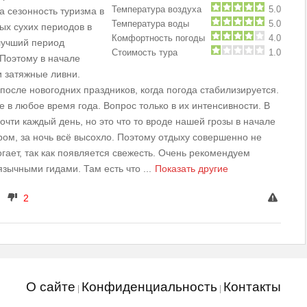
Температура воздуха
5.0
а сезонность туризма в
Температура воды
5.0
мых сухих периодов в
Комфортность погоды
4.0
 лучший период
Стоимость тура
1.0
 Поэтому в начале
и затяжные ливни.
осле новогодних праздников, когда погода стабилизируется.
е в любое время года. Вопрос только в их интенсивности. В
очти каждый день, но это что то вроде нашей грозы в начале
ром, за ночь всё высохло. Поэтому отдыху совершенно не
ает, так как появляется свежесть. Очень рекомендуем
оязычными гидами. Там есть что
...
Показать другие
2
О сайте
Конфиденциальность
Контакты
|
|