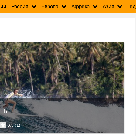
сии
Россия
Европа
Африка
Азия
Гид
ны
3.9
(
1
)