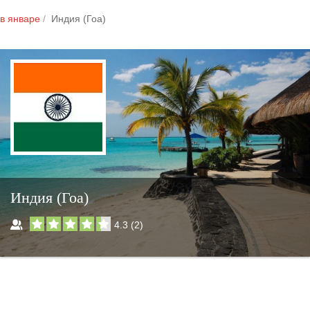
в январе
Индия (Гоа)
Индия (Гоа)
4.3
(
2
)