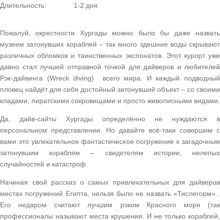
Длительность:
1-2 дня
Пожалуй, окрестности Хургады можно было бы даже назвать
музеем затонувших кораблей – так много здешние воды скрывают
различных обломков и таинственных экспонатов. Этот курорт уже
давно стал лучшей отправной точкой для дайверов и любителей
Рэк-дайвинга (Wreck diving) всего мира. И каждый подводный
пловец найдёт для себя достойный затонувший объект – со своими
кладами, пиратскими сокровищами и просто живописными видами.
Да, дайв-сайты Хургады определённо не нуждаются в
персональном представлении. Но давайте всё-таки совершим с
вами это увлекательное фантастическое погружение к загадочным
затонувшим кораблям – свидетелям истории, нелепых
случайностей и катастроф.
Начиная свой рассказ о самых привлекательных для дайверов
местах погружений Египта, нельзя было не назвать «Тислегорм» .
Его недаром считают лучшим рэком Красного моря (так
профессионалы называют места крушения. И не только кораблей,