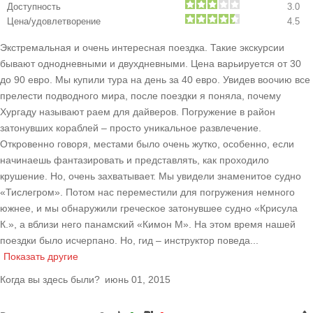
Доступность
3.0
Цена/удовлетворение
4.5
Экстремальная и очень интересная поездка. Такие экскурсии
бывают однодневными и двухдневными. Цена варьируется от 30
до 90 евро. Мы купили тура на день за 40 евро. Увидев воочию все
прелести подводного мира, после поездки я поняла, почему
Хургаду называют раем для дайверов. Погружение в район
затонувших кораблей – просто уникальное развлечение.
Откровенно говоря, местами было очень жутко, особенно, если
начинаешь фантазировать и представлять, как проходило
крушение. Но, очень захватывает. Мы увидели знаменитое судно
«Тислегром». Потом нас переместили для погружения немного
южнее, и мы обнаружили греческое затонувшее судно «Крисула
К.», а вблизи него панамский «Кимон М». На этом время нашей
поездки было исчерпано. Но, гид – инструктор поведа
...
Показать другие
Когда вы здесь были?
июнь 01, 2015