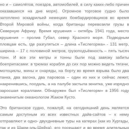
но и – самолётов, поездов, автомобилей, в силу каких-либо причин
оказавшихся на дне моря). Огромное торговое судно было
затоплено эскадрильей немецких бомбардировщиков во время
Второй Мировой войны, когда британцы перевозили грузы в
Северную Африку. Время крушения – октябрь 1941 года, место
крушения – пролив Губал, север Красного моря. Подводным
пловцам есть, где разгуляться – длина «Тислегорма» - 131 метр,
ширина – 17 с половиной метров, грузоподъёмность – пять тысяч
тонн. И все эти метры и тонны были под завязку забиты
боеприпасами: в трюмах корабля до сих пор можно видеть тягачи,
мотоциклы, мины и снаряды, на борту во время взрыва было два
танка, два вагона, два паровоза – один из них и сейчас лежит,
накренившись, поодаль, а на палубе застыла зенитка, уже изрядно
заросшая кораллами. Обнаружен был «Тислегорм» в 1956 году
знаменитым океанологом Жаком Кусто.
Это британское судно, пожалуй, на сегодняшний день является
самым доступным из всех известных дайв-сайтов – к нему
отправляют и одно- двухдневные туры на катерах (как из Хургады,
так и из Шарм-эль-Шейха), его посещают и во время длительных