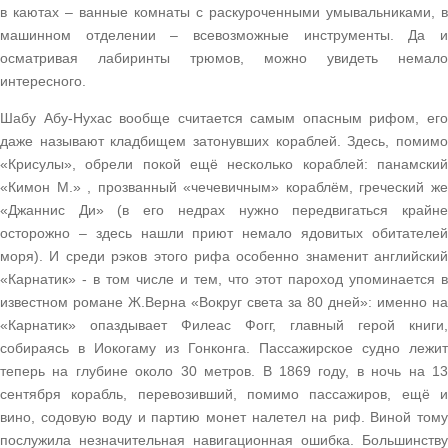
в каютах – ванные комнаты с раскуроченными умывальниками, в
машинном отделении – всевозможные инструменты. Да и
осматривая лабиринты трюмов, можно увидеть немало
интересного.
Шабу Абу-Нухас вообще считается самым опасным рифом, его
даже называют кладбищем затонувших кораблей. Здесь, помимо
«Крисулы», обрели покой ещё несколько кораблей: панамский
«Кимон М.» , прозванный «чечевичным» кораблём, греческий же
«Джаннис Ди» (в его недрах нужно передвигаться крайне
осторожно – здесь нашли приют немало ядовитых обитателей
моря). И среди рэков этого рифа особенно знаменит английский
«Карнатик» - в том числе и тем, что этот пароход упоминается в
известном романе Ж.Верна «Вокруг света за 80 дней»: именно на
«Карнатик» опаздывает Филеас Фогг, главный герой книги,
собираясь в Иокогаму из Гонконга. Пассажирское судно лежит
теперь на глубине около 30 метров. В 1869 году, в ночь на 13
сентября корабль, перевозивший, помимо пассажиров, ещё и
вино, содовую воду и партию монет налетел на риф. Виной тому
послужила незначительная навигационная ошибка. Большинству