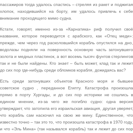
пассажиров тогда удалось спастись – стреляя из ракет и поджигая
хлопок, находившийся на борту, им удалось привлечь к себе
внимание проходящего мимо судна.
Кстати, говорят, именно из-за «Карнатика» риф получил своё
название, которое переводится с арабского, как «Отец меди»:
прежде, чем через год расколовшийся корабль опустился на дно,
водолазы подняли на поверхность основную часть затонувшего
золота и медных пластинок, а вот восемь тысяч фунтов стерлингов
так и не были найдены. Кто знает – быть может, клад так и лежит
до сих пор где-нибудь среди обломков корабля, дожидаясь вас?
Есть среди затонувших объектов Красного моря и бывшее
советское судно , переданное Египту. Катастрофа произошла
прямо в порту Хургады, и до сих пор историки не сошлись в
едином мнении, из-за чего же погибло судно: одна версия
утверждает, что затопила его израильская авиация, другая уверяет,
что корабль сам наскочил на свою же мину. Единственное, что
известно точно – так это то, что произошла катастрофа в 1970 году,
и что «Эль Мина» (так назывался корабль) так и лежит до сих пор