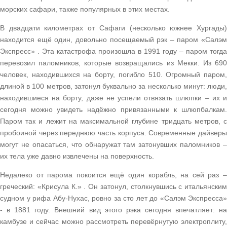
морских сафари, также популярных в этих местах.
В двадцати километрах от Сафаги (несколько южнее Хургады)
находится ещё один, довольно посещаемый рэк – паром «Салэм
Экспресс» . Эта катастрофа произошла в 1991 году – паром тогда
перевозил паломников, которые возвращались из Мекки. Из 690
человек, находившихся на борту, погибло 510. Огромный паром,
длиной в 100 метров, затонул буквально за несколько минут: люди,
находившиеся на борту, даже не успели отвязать шлюпки – их и
сегодня можно увидеть надёжно привязанными к шлюпбалкам.
Паром так и лежит на максимальной глубине тридцать метров, с
пробоиной через переднюю часть корпуса. Современные дайверы
могут не опасаться, что обнаружат там затонувших паломников –
их тела уже давно извлечены на поверхность.
Недалеко от парома покоится ещё один корабль, на сей раз –
греческий: «Крисула К.» . Он затонул, столкнувшись с итальянским
судном у рифа Абу-Нухас, ровно за сто лет до «Салэм Экспресса»
- в 1881 году. Внешний вид этого рэка сегодня впечатляет: на
камбузе и сейчас можно рассмотреть перевёрнутую электроплиту,