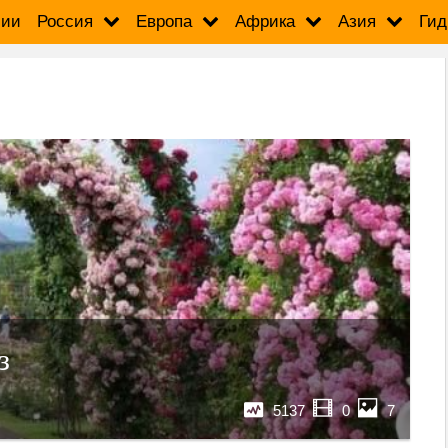
сии
Россия
Европа
Африка
Азия
Гид
з
5137
0
7