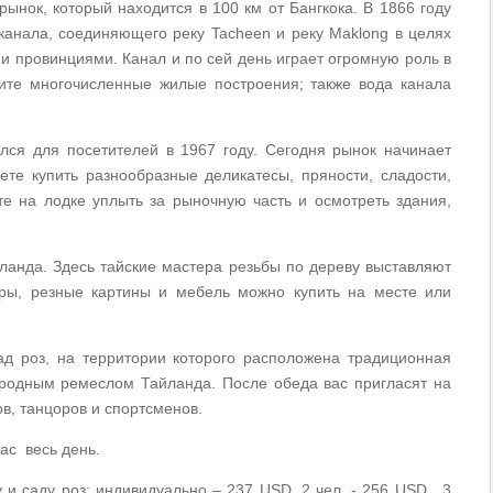
рынок, который находится в 100 км от Бангкока. В 1866 году
 канала, соединяющего реку Tacheen и реку Maklong в целях
 провинциями. Канал и по сей день играет огромную роль в
ите многочисленные жилые построения; также вода канала
ся для посетителей в 1967 году. Сегодня рынок начинает
ете купить разнообразные деликатесы, пряности, сладости,
 на лодке уплыть за рыночную часть и осмотреть здания,
ланда. Здесь тайские мастера резьбы по дереву выставляют
ры, резные картины и мебель можно купить на месте или
ад роз, на территории которого расположена традиционная
народным ремеслом Тайланда. После обеда вас пригласят на
ов, танцоров и спортсменов.
ас весь день.
 и саду роз
: индивидуально – 237 USD, 2 чел. - 256 USD , 3