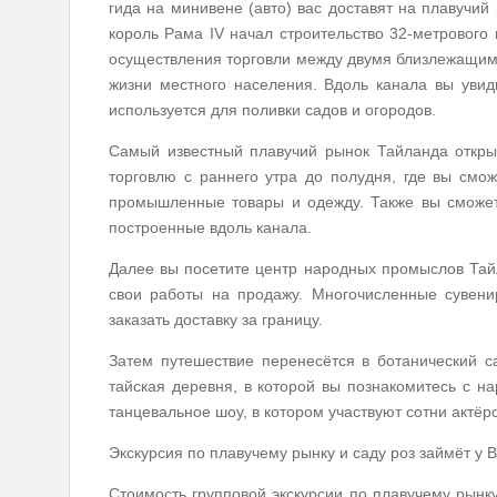
гида на минивене (авто) вас доставят на плавучий 
король Рама IV начал строительство 32-метрового
осуществления торговли между двумя близлежащими
жизни местного населения. Вдоль канала вы увид
используется для поливки садов и огородов.
Самый известный плавучий рынок Тайланда открыл
торговлю с раннего утра до полудня, где вы смож
промышленные товары и одежду. Также вы сможете
построенные вдоль канала.
Далее вы посетите центр народных промыслов Тай
свои работы на продажу. Многочисленные сувени
заказать доставку за границу.
Затем путешествие перенесётся в ботанический с
тайская деревня, в которой вы познакомитесь с 
танцевальное шоу, в котором участвуют сотни актёр
Экскурсия по плавучему рынку и саду роз займёт у В
Стоимость групповой экскурсии
по плавучему рынку