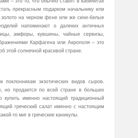
ми – это то, что обычно ставят в кабинетах
 стать прекрасным подарком начальнику или
я золото на черном фоне или же сине-белые
изделий напоминают о далеких античных
ницы, амфоры, кувшины, чайные сервизы,
ображениями Карфагена или Акрополя – это
об этой солнечной красивой стране.
 поклонникам экзотических видов сыров.
е, но продается по всей стране в больших
о купить именно настоящий традиционный
оящий греческий салат именно с настоящим
акой-то миг в греческие каникулы.