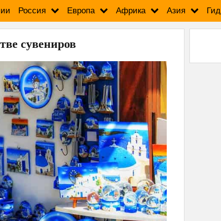
сии
Россия
Европа
Африка
Азия
Гид
стве сувениров