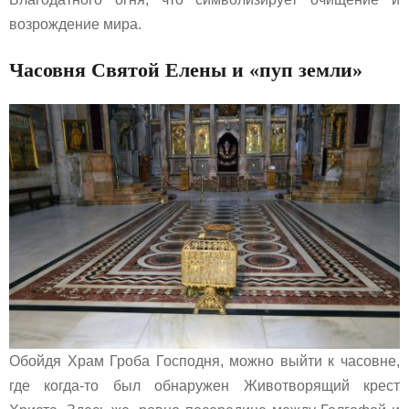
возрождение мира.
Часовня Святой Елены и «пуп земли»
Обойдя Храм Гроба Господня, можно выйти к часовне,
где когда-то был обнаружен Животворящий крест