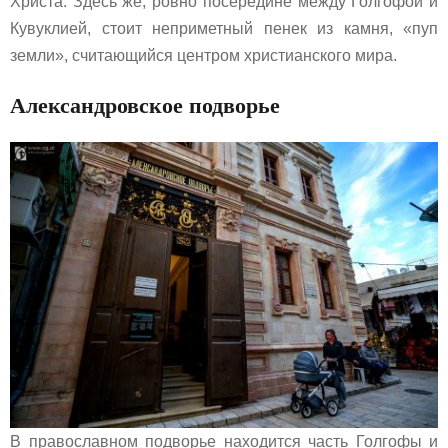
Христа. Здесь же, ровно посередине между Голгофой и
Кувуклией, стоит неприметный пенек из камня, «пуп
земли», считающийся центром христианского мира.
Александровское подворье
В православном подворье находится часть Голгофы и