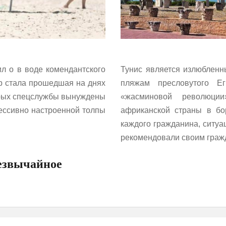
л о в воде комендантского
Тунис является излюбленн
ер стала прошедшая на днях
пляжам пресловутого Е
торых спецслужбы вынуждены
«жасминовой революци
рессивно настроенной толпы
африканской страны в бо
каждого гражданина, ситуа
рекомендовали своим гражд
резвычайное