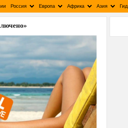
сии
Россия
Европа
Африка
Азия
Гид
ключено»