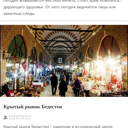
сегодня возвышается местная мечеть, стоял храм Аскепиоса -
дарующего здоровье. От него сегодня виднеются лишь еле
заметные следы.
Крытый рынок Бедестен
Крытый рынок Бедестен - памятник и исторический центр