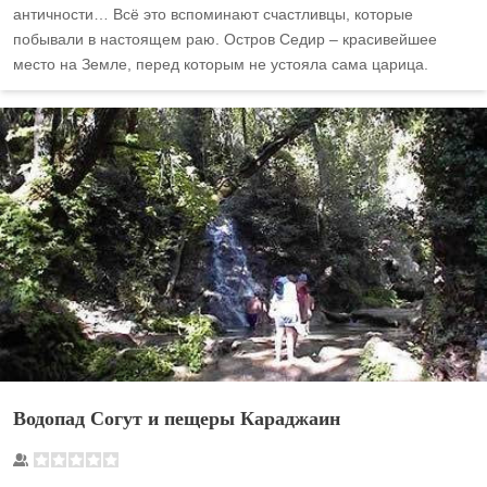
античности… Всё это вспоминают счастливцы, которые
побывали в настоящем раю. Остров Седир – красивейшее
место на Земле, перед которым не устояла сама царица.
Водопад Согут и пещеры Караджаин