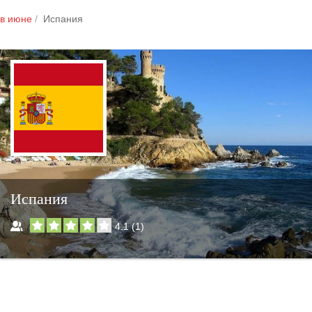
в июне
Испания
Испания
4.1
(
1
)