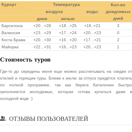
Курорт
Температура
Кол-во
воздуха
воды
дождливых
дней
днем
ночью
Барселона
+20...+28
+18...+25
+18..+21
3
Валенсия
+23...+29
+17...+24
+20...+23
0
Коста Брава
+20...+30
+16...+20
+17...+21
2
Майорка
+22...+31
+16...+23
+20...+23
1
Стоимость туров
Где-то до середины июня еще можно рассчитывать на скидки от
отелей и горящие туры. Ближе к июлю за отпуск придётся платить
по полной программе, так как берега Каталонии быстро
заполняются молодежью, которая готова купаться даже в
холодной воде :)
ОТЗЫВЫ ПОЛЬЗОВАТЕЛЕЙ