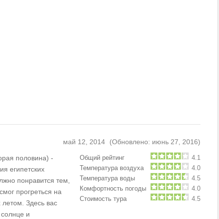
май 12, 2014
(Обновлено: июнь 27, 2016)
орая половина) -
Общий рейтинг
4.1
Температура воздуха
4.0
ия египетских
Температура воды
4.5
лжно понравится тем,
Комфортность погоды
4.0
 смог прогреться на
Стоимость тура
4.5
 летом. Здесь вас
 солнце и