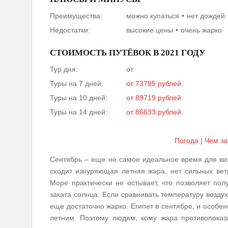
Преимущества:
можно купаться
нет дождей
Недостатки:
высокие цены
очень жарко
СТОИМОСТЬ ПУТЁВОК В 2021 ГОДУ
Тур дня:
от
Туры на 7 дней:
от 73785 рублей
Туры на 10 дней:
от 89719 рублей
Туры на 14 дней:
от 86633 рублей
Погода
|
Чем за
Сентябрь – еще не самое идеальное время для виз
сходит изнуряющая летняя жара, нет сильных вет
Море практически не остывает, что позволяет пол
заката солнца. Если сравнивать температуру воздух
еще достаточно жарко. Египет в сентябре, и особе
летним. Поэтому людям, кому жара противопоказа