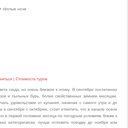
тёплые ночи
няться
|
Cтоимость туров
ита сюда, но очень близкое к этому. В сентябре
постепенно
ров и пыльных бурь, более свойственных зимним месяцам.
учать удовольствие от купания, начиная с самого утра и до
а в сентябре с октябрем, стоит отметить, что в начале осени
нно в первой половине месяца по погодным условиям ближе к
на категорически, лучше отложить поездку до ноября или