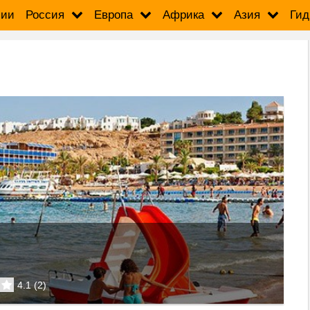
сии
Россия
Европа
Африка
Азия
Гид
4.1
(
2
)