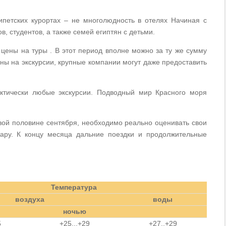
петских курортах – не многолюдность в отелях Начиная с
, студентов, а также семей египтян с детьми.
 цены на туры
. В этот период вполне можно за ту же сумму
ены на экскурсии, крупные компании могут даже предоставить
актически любые экскурсии. Подводный мир Красного моря
рвой половине сентября, необходимо реально оценивать свои
ару. К концу месяца дальние поездки и продолжительные
Температура
воздуха
воды
ночью
5
+25...+29
+27..+29