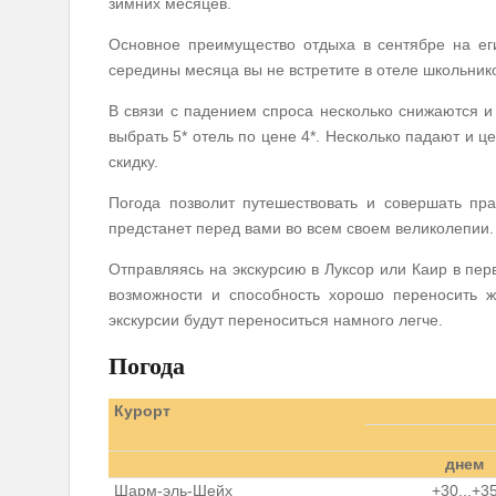
зимних месяцев.
Основное преимущество отдыха в сентябре на еги
середины месяца вы не встретите в отеле школьников
В связи с падением спроса несколько
снижаются и
выбрать 5* отель по цене 4*. Несколько падают и ц
скидку.
Погода позволит путешествовать и совершать пр
предстанет перед вами во всем своем великолепии.
Отправляясь на экскурсию в Луксор или Каир в пе
возможности и способность хорошо переносить ж
экскурсии будут переноситься намного легче.
Погода
Курорт
днем
Шарм-эль-Шейх
+30...+3