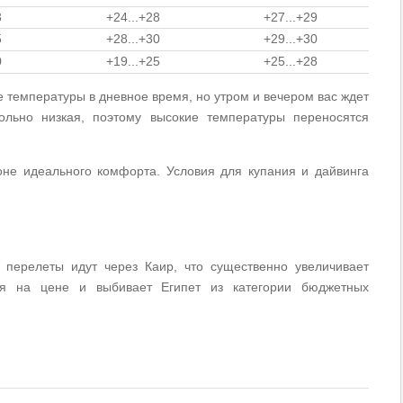
3
+24...+28
+27...+29
5
+28...+30
+29...+30
0
+19...+25
+25...+28
ие температуры в дневное время, но утром и вечером вас ждет
ольно низкая, поэтому высокие температуры переносятся
не идеального комфорта. Условия для купания и дайвинга
 перелеты идут через Каир, что существенно увеличивает
ся на цене и выбивает Египет из категории бюджетных