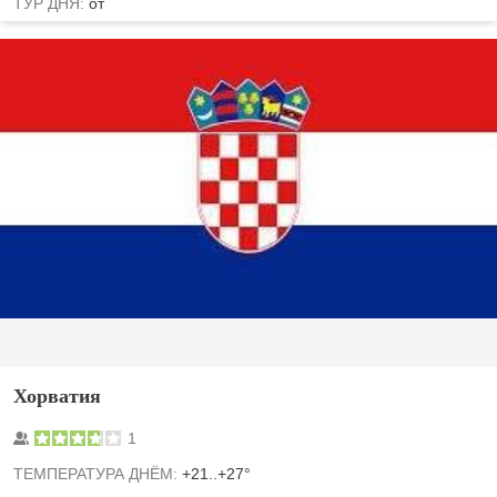
ТУР ДНЯ:
от
Хорватия
1
TЕМПЕРАТУРА ДНЁМ:
+21..+27°