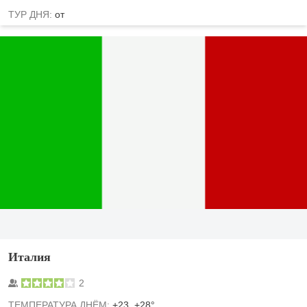
ТУР ДНЯ:
от
Италия
2
TЕМПЕРАТУРА ДНЁМ:
+23..+28°