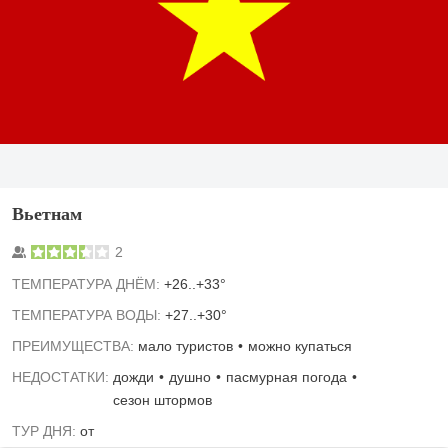
Вьетнам
2
TЕМПЕРАТУРА ДНЁМ:
+26..+33°
ТЕМПЕРАТУРА ВОДЫ:
+27..+30°
ПРЕИМУЩЕСТВА:
мало туристов
можно купаться
НЕДОСТАТКИ:
дожди
душно
пасмурная погода
сезон штормов
ТУР ДНЯ:
от