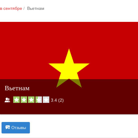
в сентябре
Вьетнам
Вьетнам
3.4
(
2
)
Отзывы