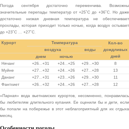
Погода сентября достаточно переменчива. Возможны
значительные перепады температур от +25˚С до +36˚С. Но даже
достаточно низкая дневная температура не обеспечивает
прохлады, которая приходит только ночью, когда воздух остывает
до +23˚С … +27˚С.
Курорт
Температура
Кол-во
воздуха
воды
дождливых
дней
днем
ночью
Нячанг
+26...+31
+24...+25
+29...+30
8
Муйне
+27...+32
+24...+26
+27...+28
13
Дананг
+27...+31
+23...+26
+29...+30
11
Фантхиет
+26...+32
+24...+26
+27...+28
12
«Парная» вода вьетнамских курортов, несомненно, понравилась
бы любителям длительного купания. Ее оценили бы и дети, если
бы попали на побережье в этот неблагоприятный для их отдыха
месяц.
Особенности погоды