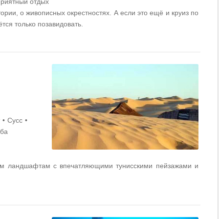
 приятный отдых
ории, о живописных окрестностях. А если это ещё и круиз по
тся только позавидовать.
Сусс
рба
им ландшафтам с впечатляющими тунисскими пейзажами и