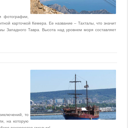
и фотографии,
зитной карточкой Кемера. Ее название – Тахталы, что значит
мы Западного Тавра. Высота над уровнем моря составляет
риключений, то
ти, на которую
. Моря покоряются смелым!