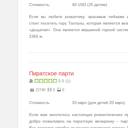
Стоимость:
40 USD (25 детям)
Если вы любите романтику, красивые пейзажи 
стоит посетить гору Тахталы, которая является ви
«дощатая». Она является вершиной горной систе
2365 м.
Пиратское парти
5.0
(
1
)
22740
0
6
Стоимость:
33 евро (для детей 20 евро)
Если вам захотелось настоящих романтических п
добро пожаловать на пиратскую вечеринку – пар
Вас доставит автобус из вашего курортного города