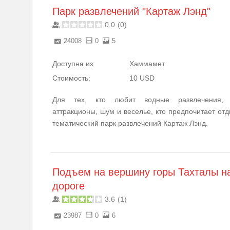
Парк развлечений "Картаж Лэнд"
0.0
(
0
)
24008
0
5
Доступна из:
Хаммамет
Стоимость:
10 USD
Для тех, кто любит водные развлечения, 
аттракционы, шум и веселье, кто предпочитает от
тематический парк развлечений Картаж Лэнд.
Подъем на вершину горы Тахталы н
дороге
3.6
(
1
)
23987
0
6