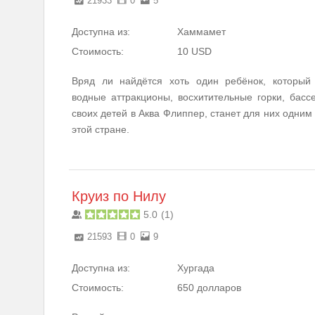
21933
0
5
Доступна из:
Хаммамет
Стоимость:
10 USD
Вряд ли найдётся хоть один ребёнок, которы
водные аттракционы, восхитительные горки, басс
своих детей в Аква Флиппер, станет для них одни
этой стране.
Круиз по Нилу
5.0
(
1
)
21593
0
9
Доступна из:
Хургада
Стоимость:
650 долларов