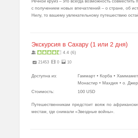
Речной круиз – это всегда возможность совместить
с получением новых впечатлений – о стране, об ист
Нилу, то вашему увлекательному путешествию остаё
Экскурсия в Сахару (1 или 2 дня)
4.4
(
6
)
21453
0
10
Доступна из:
Гаммарт
Корба
Хаммамет
Монастир
Махдия
о. Дже
Стоимость:
100 USD
Путешественникам предстоит вояж по африканск
местам, где снимали «Звездные войны».