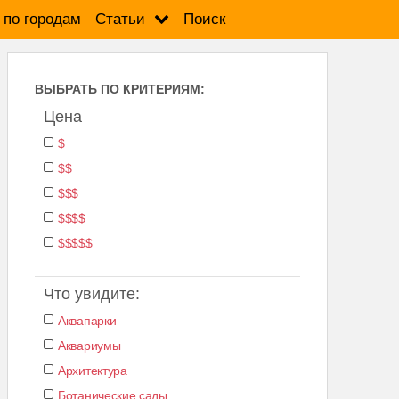
 по городам
Статьи
Поиск
ВЫБРАТЬ ПО КРИТЕРИЯМ:
Цена
$
$$
$$$
$$$$
$$$$$
Что увидите:
Аквапарки
Аквариумы
Архитектура
Ботанические сады