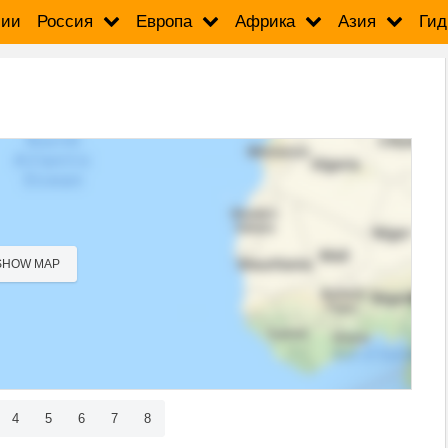
сии
Россия
Европа
Африка
Азия
Гид
SHOW MAP
4
5
6
7
8